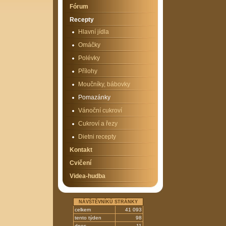
Fórum
Recepty
Hlavní jídla
Omáčky
Polévky
Přílohy
Moučníky, bábovky
Pomazánky
Vánoční cukroví
Cukroví a řezy
Dietni recepty
Kontakt
Cvičení
Videa-hudba
NÁVŠTĚVNÍKŮ STRÁNKY
celkem
41 093
tento týden
98
dnes
11