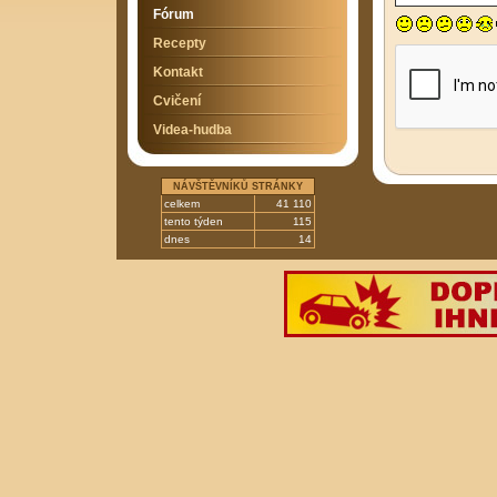
Fórum
Recepty
Kontakt
Cvičení
Videa-hudba
NÁVŠTĚVNÍKŮ STRÁNKY
celkem
41 110
tento týden
115
dnes
14